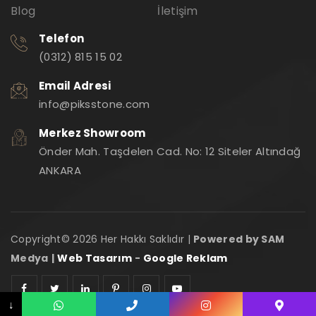
Blog
İletişim
Telefon
(0312) 815 15 02
Email Adresi
info@piksstone.com
Merkez Showroom
Önder Mah. Taşdelen Cad. No: 12 Siteler Altındağ
ANKARA
Copyright© 2026 Her Hakkı Saklıdır |
Powered by SAM
Medya
|
Web Tasarım
-
Google Reklam
Adres: Önder Mah. Taşdelen Cad. No: 12 Siteler Altındağ ANKARA
↓