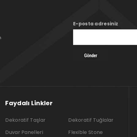
E-posta adresiniz
n
Faydalı Linkler
Dekoratif Taşlar
Dekoratif Tuğlalar
Duvar Panelleri
Flexible Stone