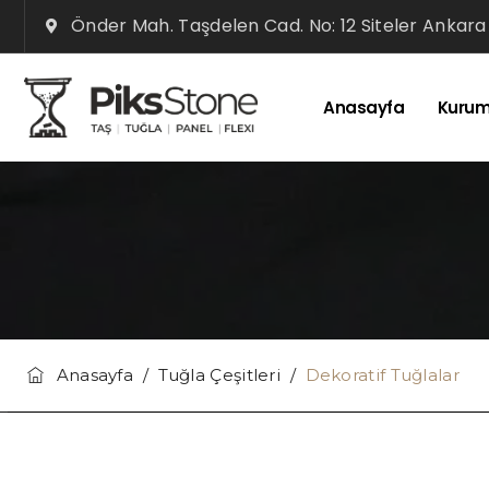
Önder Mah. Taşdelen Cad. No: 12 Siteler Ankara
Anasayfa
Kurum
Anasayfa
/
Tuğla Çeşitleri
/
Dekoratif Tuğlalar