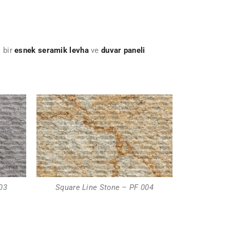
 bir
esnek seramik levha
ve
duvar paneli
03
Square Line Stone – PF 004