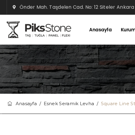
Önder Mah. Taşdelen Cad. No: 12 Siteler Ankara
Anasayfa
Kurum
Anasayfa
/
Esnek Seramik Levha
/
Square Line S