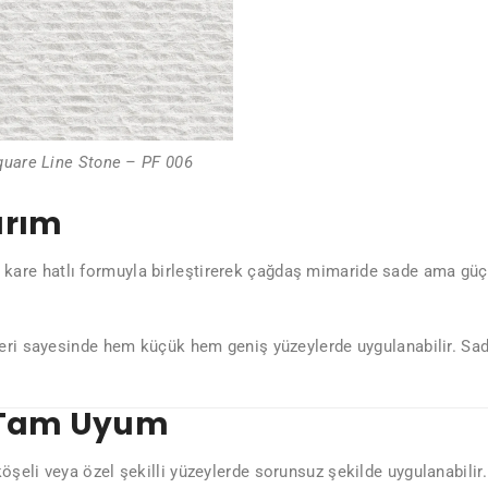
quare Line Stone – PF 006
arım
are hatlı formuyla birleştirerek çağdaş mimaride sade ama güçlü 
.
ri sayesinde hem küçük hem geniş yüzeylerde uygulanabilir. Sad
e Tam Uyum
öşeli veya özel şekilli yüzeylerde sorunsuz şekilde uygulanabili