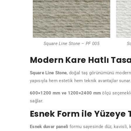
Square Line Stone – PF 005
S
Modern Kare Hatlı Tas
Square Line Stone
, doğal taş görünümünü modern k
yapısıyla hem estetik hem teknik avantajlar sunar
600×1200 mm ve 1200×2400 mm
ölçü seçenekle
sağlar.
Esnek Form ile Yüzey
Esnek duvar paneli
formu sayesinde düz, kavisli, k